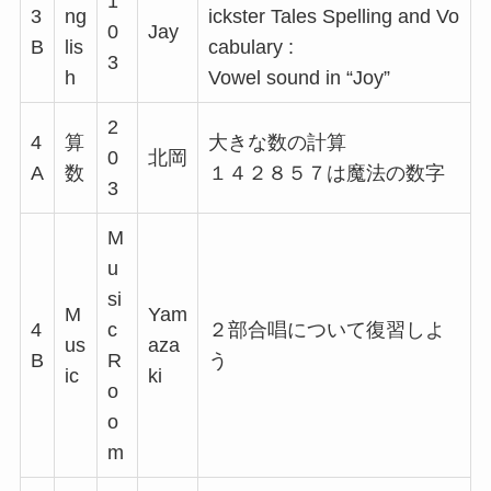
1
3
ng
ickster Tales Spelling and Vo
0
Jay
B
lis
cabulary :
3
h
Vowel sound in “Joy”
2
4
算
大きな数の計算
0
北岡
A
数
１４２８５７は魔法の数字
3
M
u
si
M
Yam
4
c
２部合唱について復習しよ
us
aza
B
R
う
ic
ki
o
o
m