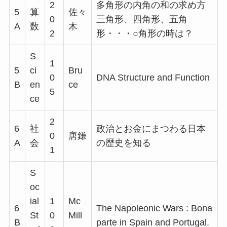
2
多角形の内角の和の求め方
5
算
佐々
0
三角形、四角形、五角
A
数
木
2
形・・・○角形の時は？
S
1
5
ci
Bru
0
DNA Structure and Function
B
en
ce
5
ce
2
6
社
政治とお金にまつわる日本
0
唐鎌
A
会
の歴史を知る
1
S
oc
ial
1
Mc
6
The Napoleonic Wars : Bona
St
0
Mill
B
parte in Spain and Portugal.