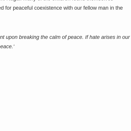
 for peaceful coexistence with our fellow man in the
 upon breaking the calm of peace. If hate arises in our
peace.’