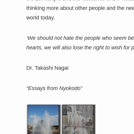
thinking
more about other people and the need
world today.
‘We should not hate the people who seem bent
hearts, we will also lose the right to wish for 
Dr. Takashi Nagai
“Essays from Nyokodo”