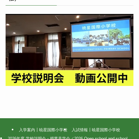
入学案内┃暁星国際小学校
入試情報┃暁星国際小学校
2026年度 学校説明会・授業見学会／2026 Open school and school