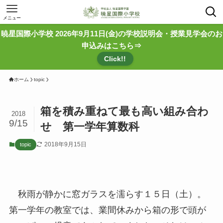
メニュー
暁星国際小学校 2026年9月11日(金)の学校説明会・授業見学会のお
申込みはこちら⇒
Click!!
ホーム
topic
箱を積み重ねて最も高い組み合わ
2018
9/15
せ 第一学年算数科
2018年9月15日
topic
秋雨が静かに窓ガラスを濡らす１５日（土）。
第一学年の教室では、業間休みから箱の形で頭が