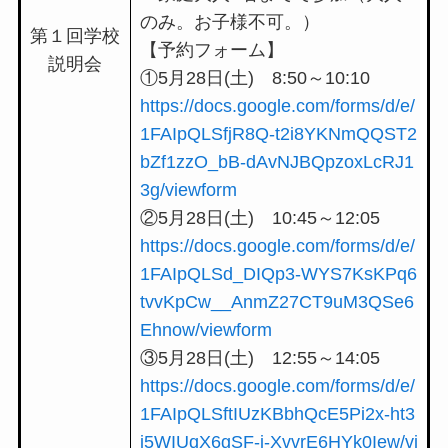
のみ。お子様不可。）
第１回学校
【予約フォーム】
説明会
①5月28日(土) 8:50～10:10
https://docs.google.com/forms/d/e/
1FAIpQLSfjR8Q-t2i8YKNmQQST2
bZf1zzO_bB-dAvNJBQpzoxLcRJ1
3g/viewform
②5月28日(土) 10:45～12:05
https://docs.google.com/forms/d/e/
1FAIpQLSd_DIQp3-WYS7KsKPq6
tvvKpCw__AnmZ27CT9uM3QSe6
Ehnow/viewform
③5月28日(土) 12:55～14:05
https://docs.google.com/forms/d/e/
1FAIpQLSftIUzKBbhQcE5Pi2x-ht3
i5WIUqX6gSF-j-XvvrE6HYk0Iew/vi