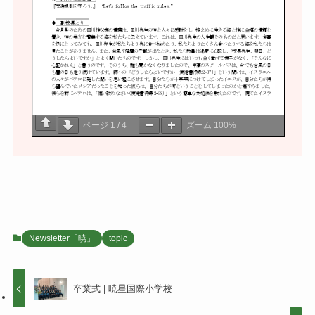
ページ
1
/
4
ズーム
100%
Newsletter「暁」
topic
卒業式 | 暁星国際小学校