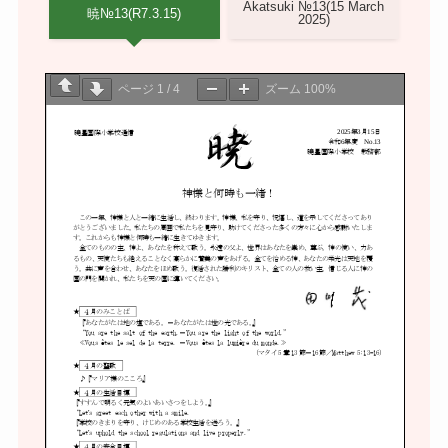
Akatsuki №13(15 March
暁№13(R7.3.15)
2025)
ページ
1
/
4
ズーム
100%