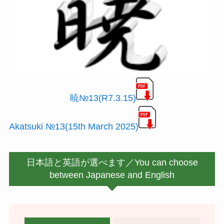
暁№13(R7.3.15)
Akatsuki №13(15th March 2025)
日本語と英語が選べます／You can choose
between Japanese and English